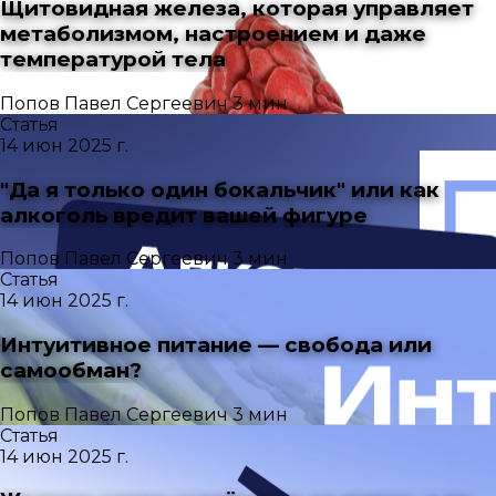
Щитовидная железа, которая управляет
метаболизмом, настроением и даже
температурой тела
Попов Павел Сергеевич
3 мин
Статья
14 июн 2025 г.
"Да я только один бокальчик" или как
алкоголь вредит вашей фигуре
Попов Павел Сергеевич
3 мин
Статья
14 июн 2025 г.
Интуитивное питание — свобода или
самообман?
Попов Павел Сергеевич
3 мин
Статья
14 июн 2025 г.