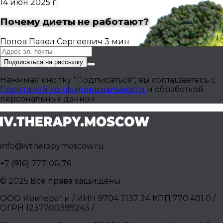
14 июн 2025 г.
Почему диеты не работают?
Попов Павел Сергеевич
3 мин
Подписаться на рассылку
Нажимая кнопку "Подписаться", вы соглашаетесь с
Политикой конфиденциальности
и обработкой
персональных данных
info@ivtherapymoscow.ru
+7 (916) 777-06-76
© 2025 Все права защищены
ООО Ивитерапи / ИНН 9704 2137 24 КПП 770 401 0 /
ОГРН 1237700399243 /