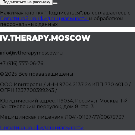
Подписаться на рассылку
Нажимая кнопку "Подписаться", вы соглашаетесь с
Политикой конфиденциальности
и обработкой
персональных данных
info@ivtherapymoscow.ru
+7 (916) 777-06-76
© 2025 Все права защищены
ООО Ивитерапи / ИНН 9704 2137 24 КПП 770 401 0 /
ОГРН 1237700399243 /
Юридический адрес: 119034, Россия, г Москва, 1-й
Зачатьевский переулок, дом 8, стр. 3
Медицинская лицензия Л041-01137-77/00675737
Политика конфиденциальности