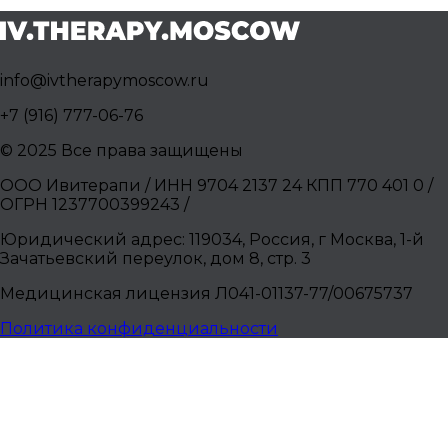
info@ivtherapymoscow.ru
+7 (916) 777-06-76
© 2025 Все права защищены
ООО Ивитерапи / ИНН 9704 2137 24 КПП 770 401 0 /
ОГРН 1237700399243 /
Юридический адрес: 119034, Россия, г Москва, 1-й
Зачатьевский переулок, дом 8, стр. 3
Медицинская лицензия Л041-01137-77/00675737
Политика конфиденциальности