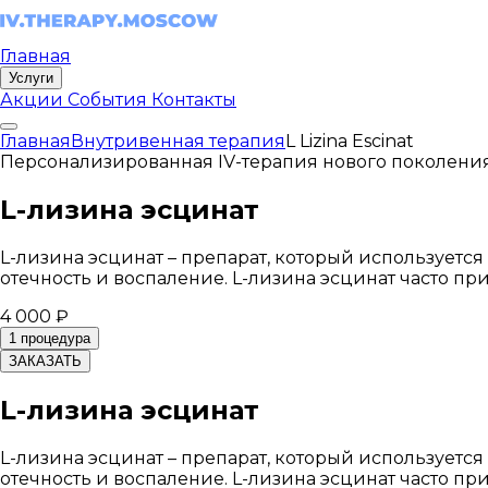
Главная
Услуги
Акции
События
Контакты
Главная
Внутривенная терапия
L Lizina Escinat
Персонализированная IV-терапия нового поколени
L-лизина эсцинат
L-лизина эсцинат – препарат, который используетс
отечность и воспаление. L-лизина эсцинат часто пр
4 000 ₽
1 процедура
ЗАКАЗАТЬ
L-лизина эсцинат
L-лизина эсцинат – препарат, который используетс
отечность и воспаление. L-лизина эсцинат часто пр