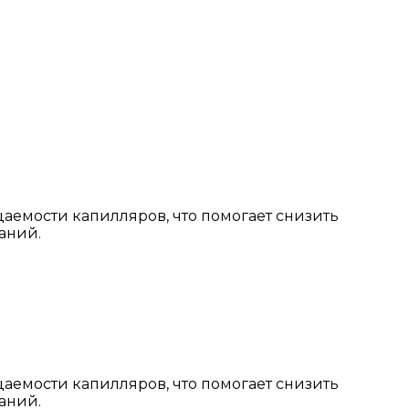
цаемости капилляров, что помогает снизить
аний.
цаемости капилляров, что помогает снизить
аний.