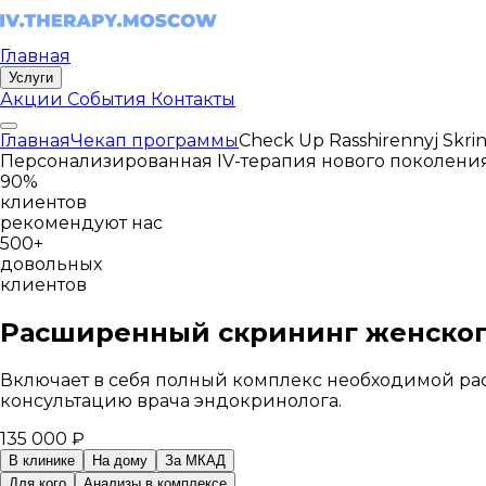
Главная
Услуги
Акции
События
Контакты
Главная
Чекап программы
Check Up Rasshirennyj Skri
Персонализированная IV-терапия нового поколени
90%
клиентов
рекомендуют нас
500+
довольных
клиентов
Расширенный скрининг женског
Включает в себя полный комплекс необходимой рас
консультацию врача эндокринолога.
135 000 ₽
В клинике
На дому
За МКАД
Для кого
Анализы в комплексе