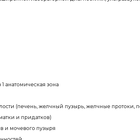
 1 анатомическая зона
ости (печень, желчный пузырь, желчные протоки, п
(матки и придатков)
в и мочевого пузыря
ечностей